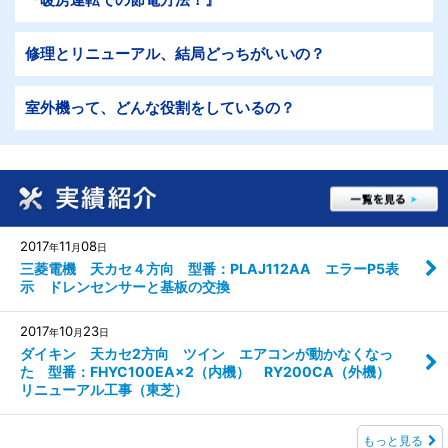
修理とリニューアル、結局どっちがいいの？
室外機って、どんな役割をしているの？
2017
11
08
年
月
日
三菱電機 天カセ４方向 型番：PLAJ112AA エラーP5表
示 ドレンセンサーと基板の交換
2017
10
23
年
月
日
ダイキン 天カセ2方向 ツイン エアコンが動かなくなっ
た 型番：FHYC100EA×2（内機） RY200CA（外機）
リニューアル工事（東芝）
もっと見る