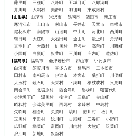
藤里町
三種町
八峰町
五城目町
八郎潟町
井川町
大潟村
美郷町
羽後町
東成瀬村
山形市
米沢市
鶴岡市
酒田市
新庄市
【山形県】
寒河江市
上山市
村山市
長井市
天童市
東根市
尾花沢市
南陽市
山辺町
中山町
河北町
西川町
朝日町
大江町
大石田町
金山町
最上町
舟形町
真室川町
大蔵村
鮭川村
戸沢村
高畠町
川西町
小国町
白鷹町
飯豊町
三川町
庄内町
遊佐町
福島市
会津若松市
郡山市
いわき市
【福島県】
白河市
須賀川市
喜多方市
相馬市
二本松市
田村市
南相馬市
伊達市
本宮市
桑折町
川俣町
大玉村
鏡石町
天栄村
下郷町
檜枝岐村
只見町
南会津町
北塩原村
西会津町
磐梯町
猪苗代町
会津坂下町
湯川村
柳津町
三島町
金山町
昭和村
会津美里町
西郷村
泉崎村
中島村
矢吹町
棚倉町
矢祭町
塙町
鮫川村
石川町
玉川村
平田村
浅川町
古殿町
三春町
小野町
広野町
楢葉町
富岡町
川内村
大熊町
双葉町
浪江町
新地町
飯舘村