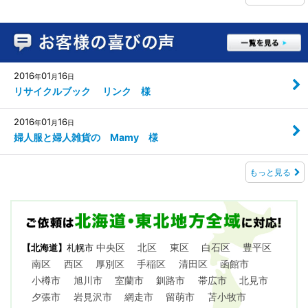
2016
01
16
年
月
日
リサイクルブック リンク 様
2016
01
16
年
月
日
婦人服と婦人雑貨の Mamy 様
もっと見る
中央区
北区
東区
白石区
豊平区
【北海道】
札幌市
南区
西区
厚別区
手稲区
清田区
函館市
小樽市
旭川市
室蘭市
釧路市
帯広市
北見市
夕張市
岩見沢市
網走市
留萌市
苫小牧市