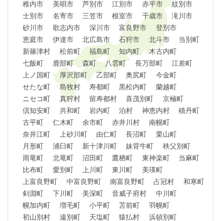
稚内市
美唄市
芦別市
江別市
赤平市
紋別市
士別市
名寄市
三笠市
根室市
千歳市
滝川市
砂川市
歌志内市
深川市
富良野市
登別市
恵庭市
伊達市
北広島市
石狩市
北斗市
当別町
新篠津村
松前町
福島町
知内町
木古内町
七飯町
鹿部町
森町
八雲町
長万部町
江差町
上ノ国町
厚沢部町
乙部町
奥尻町
今金町
せたな町
島牧村
寿都町
黒松内町
蘭越町
ニセコ町
真狩村
留寿都村
喜茂別町
京極町
倶知安町
共和町
岩内町
泊村
神恵内村
積丹町
古平町
仁木町
余市町
赤井川村
南幌町
奈井江町
上砂川町
由仁町
長沼町
栗山町
月形町
浦臼町
新十津川町
妹背牛町
秩父別町
雨竜町
北竜町
沼田町
鷹栖町
東神楽町
当麻町
比布町
愛別町
上川町
東川町
美瑛町
上富良野町
中富良野町
南富良野町
占冠村
和寒町
剣淵町
下川町
美深町
音威子府村
中川町
幌加内町
増毛町
小平町
苫前町
羽幌町
初山別村
遠別町
天塩町
猿払村
浜頓別町