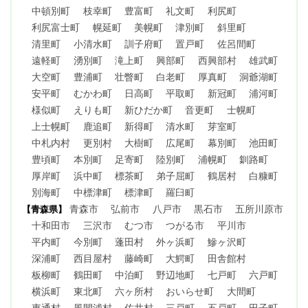
中頓別町
枝幸町
豊富町
礼文町
利尻町
利尻富士町
幌延町
美幌町
津別町
斜里町
清里町
小清水町
訓子府町
置戸町
佐呂間町
遠軽町
湧別町
滝上町
興部町
西興部村
雄武町
大空町
豊浦町
壮瞥町
白老町
厚真町
洞爺湖町
安平町
むかわ町
日高町
平取町
新冠町
浦河町
様似町
えりも町
新ひだか町
音更町
士幌町
上士幌町
鹿追町
新得町
清水町
芽室町
中札内村
更別村
大樹町
広尾町
幕別町
池田町
豊頃町
本別町
足寄町
陸別町
浦幌町
釧路町
厚岸町
浜中町
標茶町
弟子屈町
鶴居村
白糠町
別海町
中標津町
標津町
羅臼町
青森市
弘前市
八戸市
黒石市
五所川原市
【青森県】
十和田市
三沢市
むつ市
つがる市
平川市
平内町
今別町
蓬田村
外ヶ浜町
鰺ヶ沢町
深浦町
西目屋村
藤崎町
大鰐町
田舎館村
板柳町
鶴田町
中泊町
野辺地町
七戸町
六戸町
横浜町
東北町
六ヶ所村
おいらせ町
大間町
東通村
風間浦村
佐井村
三戸町
五戸町
田子町