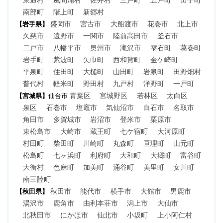
南部町
階上町
新郷村
盛岡市
宮古市
大船渡市
花巻市
北上市
【岩手県】
久慈市
遠野市
一関市
陸前高田市
釜石市
二戸市
八幡平市
奥州市
滝沢市
雫石町
葛巻町
岩手町
紫波町
矢巾町
西和賀町
金ケ崎町
平泉町
住田町
大槌町
山田町
岩泉町
田野畑村
普代村
軽米町
野田村
九戸村
洋野町
一戸町
青葉区
宮城野区
若林区
太白区
【宮城県】
仙台市
泉区
石巻市
塩竈市
気仙沼市
白石市
名取市
角田市
多賀城市
岩沼市
登米市
栗原市
東松島市
大崎市
蔵王町
七ケ宿町
大河原町
村田町
柴田町
川崎町
丸森町
亘理町
山元町
松島町
七ヶ浜町
利府町
大和町
大郷町
富谷町
大衡村
色麻町
加美町
涌谷町
美里町
女川町
南三陸町
秋田市
能代市
横手市
大館市
男鹿市
【秋田県】
湯沢市
鹿角市
由利本荘市
潟上市
大仙市
北秋田市
にかほ市
仙北市
小坂町
上小阿仁村