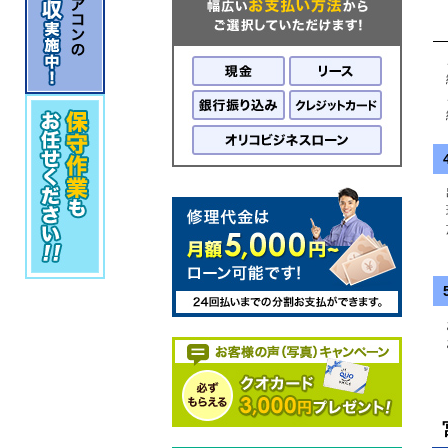
こ
継
こ
細
現
施
お
お