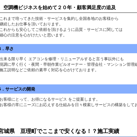
空調機ビジネスを始めて２０年・顧客満足度の追及
れまで培ってきた技術・サービスを集約し全国各地のお客様から
続したお仕事を頂いております。
れからも安心してご依頼を頂けるように品質・サービスに関しては
心の注意を心がけたいと思います。
4．早さ
出来る限り早く エアコンを修理・リニューアルすると言う事以外にも
調に早く行く・夜間・早朝作業ビルオーナー・管理会社・マンション管理
工説明などご依頼の素早く対応を心がけております。
5．サービスの開発
客様にとって、お得になるサービス をご提案します。
客様の常にニーズにお応えする仕組みを日々模索しサービスの構築をして
宮城県 亘理町で
ここまで安くなる！？施工実績