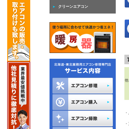
クリーンエアコン
・
他
・
・
・