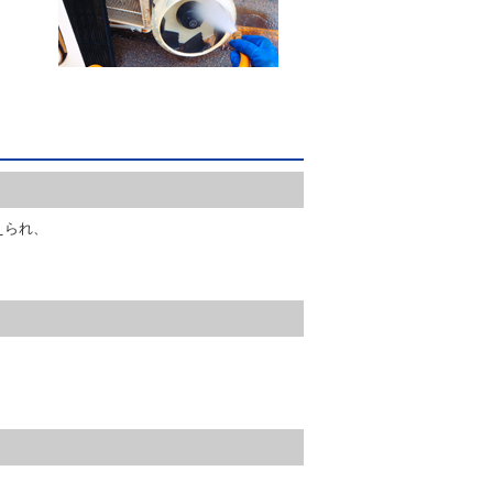
えられ、
。