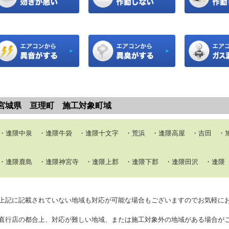
宮城県 亘理町 施工対象町域
逢隈中泉 ・逢隈牛袋 ・逢隈十文字 ・荒浜 ・逢隈高屋 ・吉田 ・旭
逢隈鹿島 ・逢隈神宮寺 ・逢隈上郡 ・逢隈下郡 ・逢隈田沢 ・逢隈
上記に記載されていない地域も対応が可能な場合もございますのでお気軽に
直行店の都合上、対応が難しい地域、または施工対象外の地域がある場合が