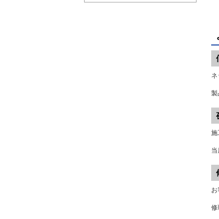
ネ
製
施
当
お
修