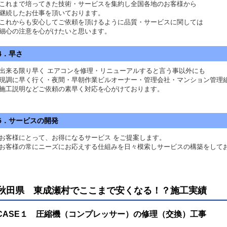
れまで培ってきた技術・サービスを集約し全国各地のお客様から
続したお仕事を頂いております。
れからも安心してご依頼を頂けるように品質・サービスに関しては
心の注意を心がけたいと思います。
4．早さ
出来る限り早く エアコンを修理・リニューアルすると言う事以外にも
調に早く行く・夜間・早朝作業ビルオーナー・管理会社・マンション管理
工説明などご依頼の素早く対応を心がけております。
5．サービスの開発
客様にとって、お得になるサービス をご提案します。
客様の常にニーズにお応えする仕組みを日々模索しサービスの構築をして
秋田県 東成瀬村で
ここまで安くなる！？施工実績
CASE１ 圧縮機（コンプレッサー）の修理（交換）工事