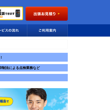
！
抑制法による点検業務など