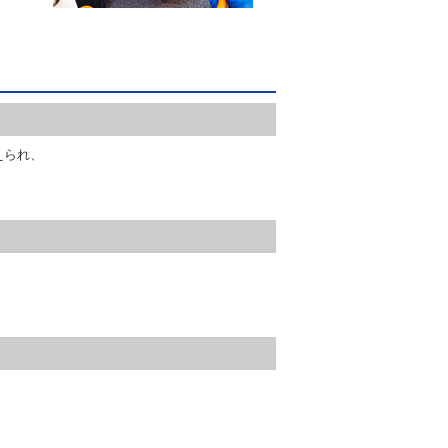
えられ、
。