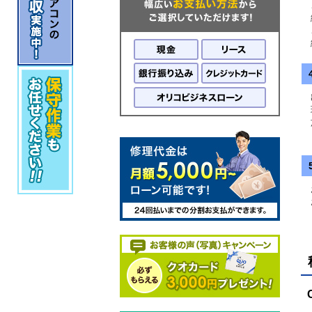
こ
継
こ
細
現
施
お
お