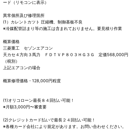
ード（リモコンに表示）
異常個所及び修理箇所
(1）カレントカツト 圧縮機、制御基板不良
※冷媒配管詰まり等の施工は含まれておりません。要見積り作業
概算価格
三菱重工 セゾンエアコン
天カセ４方向３馬力 ＦＤＴＶＰ８０３ＨＧ３Ｇ 定価568,000円
（税別）
上記エアコンの場合
概算修理価格・128,000円程度
(1)オリコローン最長８４回払い可能！
※月額3,000円〜審査要
(2)クレジットカード払いで最長２４回払い可能！
※各種カード会社により規定があります。お問い合わせください。