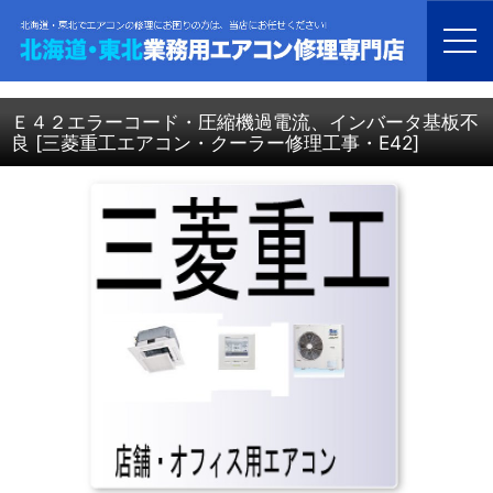
ホーム
>
北海道・青森・岩手・秋田・宮城・山形・福島・業務用エアコン修理
>
三菱重工 エアコン修理
>
Ｅ４２エラーコード・圧縮機過電流、インバータ基板不良
Ｅ４２エラーコード・圧縮機過電流、インバータ基板不
良
[
三菱重工エアコン・クーラー修理工事・E42
]