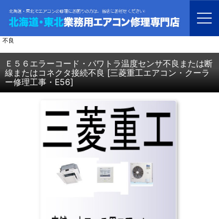
ホーム
>
北海道・青森・岩手・秋田・宮城・山形・福島・業務用エアコン修理
>
三菱重工 エアコン修理
>
Ｅ５６エラーコード・パワトラ温度センサ不良または断線またはコネクタ接続
不良
Ｅ５６エラーコード・パワトラ温度センサ不良または断
線またはコネクタ接続不良
[
三菱重工エアコン・クーラ
ー修理工事・E56
]