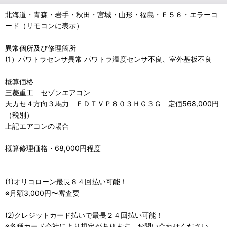
北海道・青森・岩手・秋田・宮城・山形・福島・Ｅ５６・エラーコ
ード（リモコンに表示）
異常個所及び修理箇所
(1）パワトラセンサ異常 パワトラ温度センサ不良、室外基板不良
概算価格
三菱重工 セゾンエアコン
天カセ４方向３馬力 ＦＤＴＶＰ８０３ＨＧ３Ｇ 定価568,000円
（税別）
上記エアコンの場合
概算修理価格・68,000円程度
(1)オリコローン最長８４回払い可能！
※月額3,000円〜審査要
(2)クレジットカード払いで最長２４回払い可能！
※各種カード会社により規定があります。お問い合わせください。