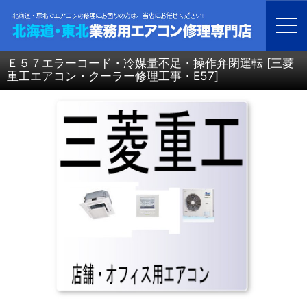
ホーム
>
北海道・青森・岩手・秋田・宮城・山形・福島・業務用エアコン修理
>
三菱重工 エアコン修理
>
Ｅ５７エラーコード・冷媒量不足・操作弁閉運転
Ｅ５７エラーコード・冷媒量不足・操作弁閉運転
[
三菱
重工エアコン・クーラー修理工事・E57
]