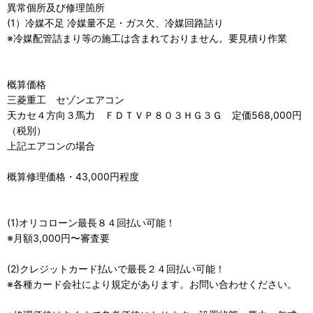
異常個所及び修理箇所
(1）冷媒不足 冷媒量不足・ガス欠、冷媒回路詰り
※冷媒配管詰まり等の施工は含まれておりません。要見積り作業
概算価格
三菱重工 セゾンエアコン
天カセ４方向３馬力 ＦＤＴＶＰ８０３ＨＧ３Ｇ 定価568,000円
（税別）
上記エアコンの場合
概算修理価格・43,000円程度
(1)オリコローン最長８４回払い可能！
※月額3,000円〜審査要
(2)クレジットカード払いで最長２４回払い可能！
※各種カード会社により規定があります。お問い合わせください。