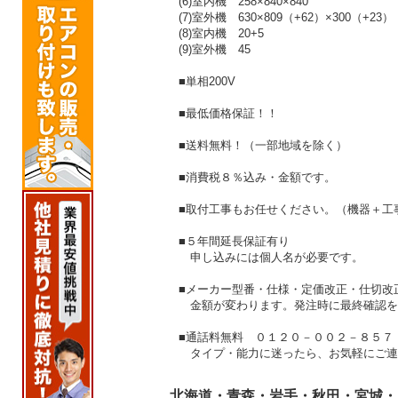
(6)室内機 258×840×840
(7)室外機 630×809（+62）×300（+23）
(8)室内機 20+5
(9)室外機 45
■単相200V
■最低価格保証！！
■送料無料！（一部地域を除く）
■消費税８％込み・金額です。
■取付工事もお任せください。（機器＋工
■５年間延長保証有り
申し込みには個人名が必要です。
■メーカー型番・仕様・定価改正・仕切改
金額が変わります。発注時に最終確認を
■通話料無料 ０１２０－００２－８５７
タイプ・能力に迷ったら、お気軽にご連
北海道・青森・岩手・秋田・宮城・