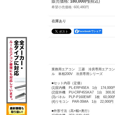
販売価格
:
180,000円
(税込)
希望小売価格
:
600,480円
在庫あり
Facebookでシェア
業務用エアコン 三菱 冷房専用エアコン て
ル 単相200V 冷房専用シリーズ
■セット内容（定価）
(1)室内機 PL-ERP45EA 1台 174,000
(2)室外機 PU-CRP45SKA7 1台 300,0
(3)パネル PLP-P160EWF 1枚 60,000
(4)リモコン PAR-35MA 1台 22,000円
■外形寸法（高×幅×奥行）