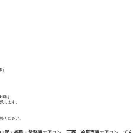
事）
正時は
致します。
絡ください。
山形・福島・業務用エアコン 三菱 冷房専用エアコン てん