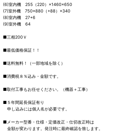
(6)室内機 255（220）×1460×650
(7)室外機 750×880（+88）×340
(8)室内機 27+6
(9)室外機 64
■三相200Ｖ
■最低価格保証！！
■送料無料！（一部地域を除く）
■消費税８％込み・金額です。
■取付工事もお任せください。（機器＋工事）
■５年間延長保証有り
申し込みには個人名が必要です。
■メーカー型番・仕様・定価改正・仕切改正時は
金額が変わります。発注時に最終確認を致します。