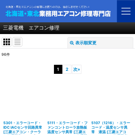
ホーム
>
北海道・青森・岩手・秋田・宮城・山形・福島・業務用エアコン修理
>
三菱電機 エアコン修理
三菱電機 エアコン修理
表示順変更
閉じる
96
件
表示数
:
1
2
次
»
並び順
:
絞り込む
5301・エラーコード・
5111・エラーコード・フ
5107（1216）・エラー
IDC IACセンサ回路異常
ァンコントローラ放熱板
コード・温度センサ異
[
三菱エアコン・クーラ
温度センサ異常
[
三菱エ
常 液温
[
三菱エアコ