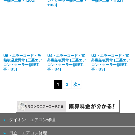
ー修理工事・1302
]
ン・クーラー修理工事・
ー修理工事・1102
]
1108
]
U5・エラーコード・放
U4・エラーコード・室
U3・エラーコード・室
熱板温度異常
[
三菱エア
外機基板異常
[
三菱エア
外機基板異常
[
三菱エア
コン・クーラー修理工
コン・クーラー修理工
コン・クーラー修理工
事・U5
]
事・U4
]
事・U3
]
1
2
次
»
ダイキン エアコン修理
日立 エアコン修理