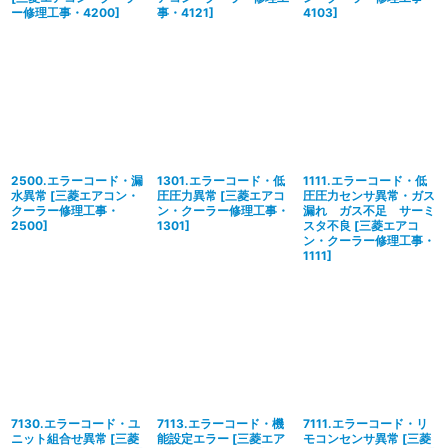
ー修理工事・4200
]
事・4121
]
4103
]
2500.エラーコード・漏
1301.エラーコード・低
1111.エラーコード・低
水異常
[
三菱エアコン・
圧圧力異常
[
三菱エアコ
圧圧力センサ異常・ガス
クーラー修理工事・
ン・クーラー修理工事・
漏れ ガス不足 サーミ
2500
]
1301
]
スタ不良
[
三菱エアコ
ン・クーラー修理工事・
1111
]
7130.エラーコード・ユ
7113.エラーコード・機
7111.エラーコード・リ
ニット組合せ異常
[
三菱
能設定エラー
[
三菱エア
モコンセンサ異常
[
三菱