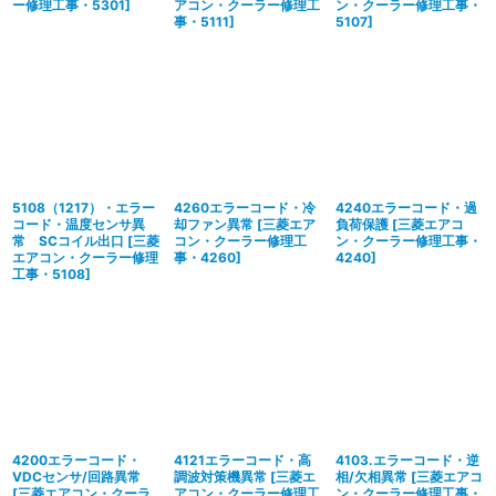
ー修理工事・5301
]
アコン・クーラー修理工
ン・クーラー修理工事・
事・5111
]
5107
]
5108（1217）・エラー
4260エラーコード・冷
4240エラーコード・過
コード・温度センサ異
却ファン異常
[
三菱エア
負荷保護
[
三菱エアコ
常 SCコイル出口
[
三菱
コン・クーラー修理工
ン・クーラー修理工事・
エアコン・クーラー修理
事・4260
]
4240
]
工事・5108
]
4200エラーコード・
4121エラーコード・高
4103.エラーコード・逆
VDCセンサ/回路異常
調波対策機異常
[
三菱エ
相/欠相異常
[
三菱エアコ
[
三菱エアコン・クーラ
アコン・クーラー修理工
ン・クーラー修理工事・