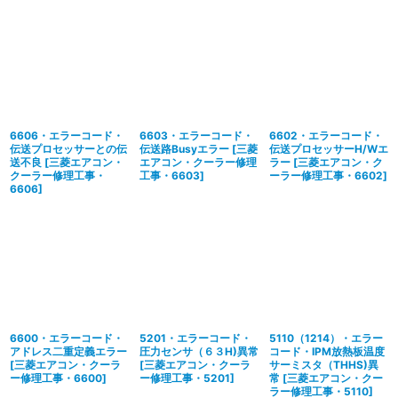
6606・エラーコード・
6603・エラーコード・
6602・エラーコード・
伝送プロセッサーとの伝
伝送路Busyエラー
[
三菱
伝送プロセッサーH/Wエ
送不良
[
三菱エアコン・
エアコン・クーラー修理
ラー
[
三菱エアコン・ク
クーラー修理工事・
工事・6603
]
ーラー修理工事・6602
]
6606
]
6600・エラーコード・
5201・エラーコード・
5110（1214）・エラー
アドレス二重定義エラー
圧力センサ（６３H)異常
コード・IPM放熱板温度
[
三菱エアコン・クーラ
[
三菱エアコン・クーラ
サーミスタ（THHS)異
ー修理工事・6600
]
ー修理工事・5201
]
常
[
三菱エアコン・クー
ラー修理工事・5110
]