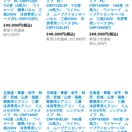
イプ PL-CRP112EF
イプ PL-
イプ PL-
112形（4馬力） ワイ
CRP112ELEF 112形
CRP140EEF 140形（5
ヤード 標準パネル 三
（4馬力） ワイヤレ
馬力） ワイヤード ム
相200V 冷房専用シリ
ス ムーブアイセンサー
ーブアイセンサーパネ
ーズ
[
PL-CRP112EF
]
パネル 三相200V 冷
ル 三相200V 冷房専
房専用シリーズ
[
PL-
用シリーズ
[
PL-
240,000
円
(税込)
CRP112ELEF
]
CRP140EEF
]
希望小売価格
:
246,000
円
(税込)
289,000
円
(税込)
801,360
円
希望小売価格
:
821,880
円
希望小売価格
:
963,360
円
北海道・青森・岩手・秋
北海道・青森・岩手・秋
北海道・青森・岩手・秋
田・宮城・山形・福島・
田・宮城・山形・福島・
田・宮城・山形・福島・
業務用エアコン 三菱
業務用エアコン 三菱
業務用エアコン 三菱
冷房専用エアコン てん
冷房専用エアコン てん
冷房専用エアコン てん
かせ4方向 シングルタ
かせ4方向 シングルタ
かせ4方向 シングルタ
イプ PL-CRP140EF
イプ PL-
イプ PL-
140形（5馬力） ワイ
CRP140ELEF 140形
CRP160EEF 160形（6
ヤード 標準パネル 三
（5馬力） ワイヤレ
馬力） ワイヤード ム
相200V 冷房専用シリ
ス ムーブアイセンサー
ーブアイセンサーパネ