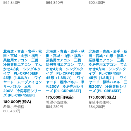
564,840
円
564,840
円
600,480
円
北海道・青森・岩手・秋
北海道・青森・岩手・秋
北海道・青森・岩手・秋
田・宮城・山形・福島・
田・宮城・山形・福島・
田・宮城・山形・福島・
業務用エアコン 三菱
業務用エアコン 三菱
業務用エアコン 三菱
冷房専用エアコン てん
冷房専用エアコン てん
冷房専用エアコン てん
かせ4方向 シングルタ
かせ4方向 シングルタ
かせ4方向 シングルタ
イプ PL-CRP45EEF
イプ PL-CRP45SEF
イプ PL-CRP45EF
45形（1.8馬力） ワイ
45形（1.8馬力） ワイ
45形（1.8馬力） ワイ
ヤード ムーブアイセン
ヤード 標準パネル 単
ヤード 標準パネル 三
サーパネル 三相
相200V 冷房専用シリ
相200V 冷房専用シリ
200V 冷房専用シリー
ーズ
[
PL-CRP45SEF
]
ーズ
[
PL-CRP45EF
]
ズ
[
PL-CRP45EEF
]
175,000
円
(税込)
175,000
円
(税込)
180,000
円
(税込)
希望小売価格
:
希望小売価格
:
希望小売価格
:
584,280
円
584,280
円
600,480
円