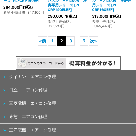
ーズ
[
PL-CRP140EF
]
パネル 三相200V 冷
ル 三相200V 冷房専
房専用シリーズ
[
PL-
用シリーズ
[
PL-
284,000
円
(税込)
CRP140ELEF
]
CRP160EEF
]
希望小売価格
:
947,160
円
290,000
円
(税込)
313,000
円
(税込)
希望小売価格
:
希望小売価格
:
967,680
円
1,045,440
円
«
前
1
2
3
...
5
次
»
ダイキン エアコン修理
日立 エアコン修理
三菱電機 エアコン修理
東芝 エアコン修理
三洋電機 エアコン修理