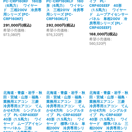
PC-CRP160KF 160形
PC-CRP160KLF 160
イプ PL-
（6馬力） ワイヤー
形（6馬力） ワイヤレ
CRP40SEEF 40形
ド 三相200V 冷房専
ス 三相201V 冷房専
（1.5馬力） ワイヤー
用シリーズ
[
PC-
用シリーズ
[
PC-
ド ムーブアイセンサー
CRP160KF
]
CRP160KLF
]
パネル 単相200V 冷
房専用シリーズ
[
PL-
291,000
円
(税込)
292,000
円
(税込)
CRP40SEEF
]
希望小売価格
:
希望小売価格
:
168,000
円
(税込)
973,080
円
976,320
円
希望小売価格
:
560,520
円
北海道・青森・岩手・秋
北海道・青森・岩手・秋
北海道・青森・岩手・秋
田・宮城・山形・福島・
田・宮城・山形・福島・
田・宮城・山形・福島・
業務用エアコン 三菱
業務用エアコン 三菱
業務用エアコン 三菱
冷房専用エアコン てん
冷房専用エアコン てん
冷房専用エアコン てん
かせ4方向 シングルタ
かせ4方向 シングルタ
かせ4方向 シングルタ
イプ PL-CRP40EEF
イプ PL-CRP40SEF
イプ PL-CRP40EF
40形（1.5馬力） ワイ
40形（1.5馬力） ワイ
40形（1.5馬力） ワイ
ヤード ムーブアイセン
ヤード 標準パネル 単
ヤード 標準パネル 三
サーパネル 三相
相200V 冷房専用シリ
相200V 冷房専用シリ