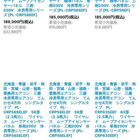
ヤード ムーブアイセン
ヤード 標準パネル 単
ヤード 標準パネル 三
サーパネル 三相
相200V 冷房専用シリ
相200V 冷房専用シリ
200V 冷房専用シリー
ーズ
[
PL-CRP56SEF
]
ーズ
[
PL-CRP56EF
]
ズ
[
PL-CRP56EEF
]
185,000
円
(税込)
185,000
円
(税込)
189,000
円
(税込)
希望小売価格
:
希望小売価格
:
希望小売価格
:
616,680
円
616,680
円
632,880
円
北海道・青森・岩手・秋
北海道・青森・岩手・秋
北海道・青森・岩手・秋
田・宮城・山形・福島・
田・宮城・山形・福島・
田・宮城・山形・福島・
業務用エアコン 三菱
業務用エアコン 三菱
業務用エアコン 三菱
冷房専用エアコン てん
冷房専用エアコン てん
冷房専用エアコン てん
かせ4方向 シングルタ
かせ4方向 シングルタ
かせ4方向 シングルタ
イプ PL-
イプ PL-
イプ PL-
CRP56SELEF 56形
CRP56ELEF 56形
CRP63SEEF 63形
（2.3馬力） ワイヤレ
（2.3馬力） ワイヤレ
（2.5馬力） ワイヤー
ス ムーブアイセンサー
ス ムーブアイセンサー
ド ムーブアイセンサー
パネル 単相200V 冷
パネル 三相200V 冷
パネル 単相200V 冷
房専用シリーズ
[
PL-
房専用シリーズ
[
PL-
房専用シリーズ
[
PL-
CRP56SELEF
]
CRP56ELEF
]
CRP63SEEF
]