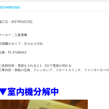
2017
09
26
年
月
日
施工日：2017年9月23日
メーカー：三菱電機
空調機のタイプ：天カセ４方向
型番：PL-P140AA3
ご依頼内容：電源を入れると1、2分で電源が切れる
工事内容：基板の交換、ドレンポンプ、フロートスイッチ、ファンモーター