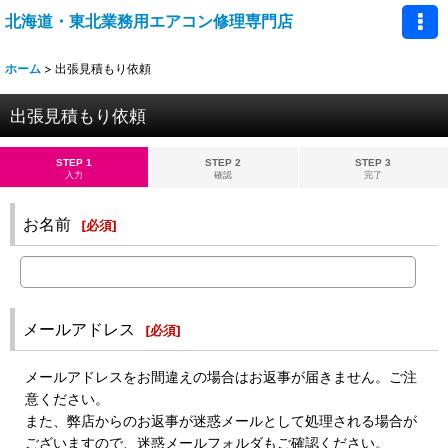
北海道・東北業務用エアコン修理専門店
ホーム
>
出張見積もり依頼
出張見積もり依頼
STEP 1
STEP 2
STEP 3
入力
確認
完了
お名前
[
必須
]
メールアドレス
[
必須
]
メールアドレスをお間違えの場合はお返事が届きません。ご注
意ください。
また、弊店からのお返事が迷惑メールとして処理される場合が
ございますので、迷惑メールフォルダもご確認ください。