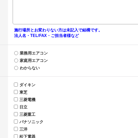
施行場所とお変わりない方は未記入で結構です。
法人名・TEL/FAX・ご担当者様など
業務用エアコン
家庭用エアコン
わからない
ダイキン
東芝
三菱電機
日立
三菱重工
パナソニック
三洋
松下電器